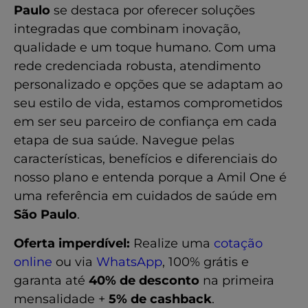
contratar com a Compare
Paulo
se destaca por oferecer soluções
Plano de Saúde
integradas que combinam inovação,
Cobertura Rede Credenciada Amil
qualidade e um toque humano. Com uma
One S1500 R2 de 30 a 99 vidas
rede credenciada robusta, atendimento
personalizado e opções que se adaptam ao
Ao contratar você ganha como
seu estilo de vida, estamos comprometidos
cortesia o Plano Dental
em ser seu parceiro de confiança em cada
etapa de sua saúde. Navegue pelas
características, benefícios e diferenciais do
nosso plano e entenda porque a Amil One é
uma referência em cuidados de saúde em
São Paulo
.
Oferta imperdível:
Realize uma
cotação
online
ou via
WhatsApp
, 100% grátis e
garanta até
40% de desconto
na primeira
mensalidade +
5% de cashback
.