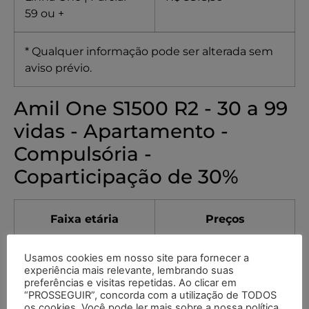
59 ou +
* Qualquer informação pode ser alterada sem
aviso prévio.
Amil One S1500 R2 - 30 a 99
vidas - Apartamento -
Compulsória -
Coparticipação de 30%
Faixa etária
Preços
Linha One |
R$ 733,37
Usamos cookies em nosso site para fornecer a
experiência mais relevante, lembrando suas
Completa - 00 a 18
preferências e visitas repetidas. Ao clicar em
“PROSSEGUIR”, concorda com a utilização de TODOS
os cookies. Você pode ler mais sobre a nossa política