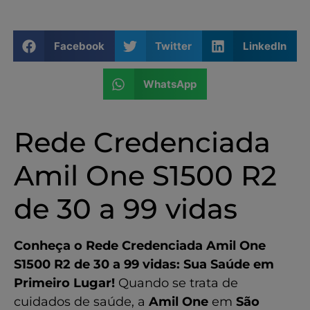
Compulsória - Coparticipação de
30%
Facebook
Twitter
LinkedIn
Amil One S1500 R2 - 30 a 99 vidas
- Apartamento - Compulsória
WhatsApp
Amil One S1500 R2 - 30 a 99
vidas - Apartamento -
Rede Credenciada
Coparticipação de 30%
Contratar o Plano de Saúde Rede
Amil One S1500 R2
Credenciada Amil One S1500 R2 de
de 30 a 99 vidas
30 a 99 vidas
Serviços e Benefícios da
Compare Plano de Saúde
Conheça o Rede Credenciada Amil One
S1500 R2 de 30 a 99 vidas: Sua Saúde em
Serviços da Compare
Primeiro Lugar!
Quando se trata de
Benefícios imediatos ao
cuidados de saúde, a
Amil One
em
São