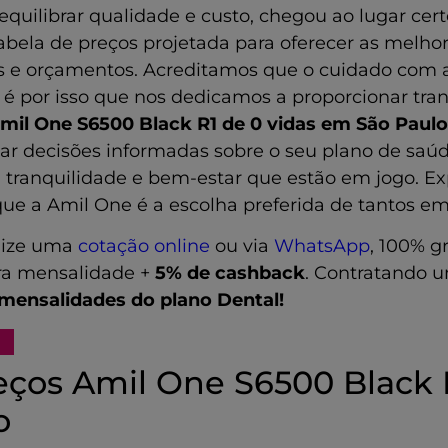
quilibrar qualidade e custo, chegou ao lugar cert
bela de preços projetada para oferecer as melho
es e orçamentos. Acreditamos que o cuidado com 
e é por isso que nos dedicamos a proporcionar tra
mil One S6500 Black R1 de 0 vidas em São Paul
mar decisões informadas sobre o seu plano de saúd
ua tranquilidade e bem-estar que estão em jogo. Ex
que a Amil One é a escolha preferida de tantos e
lize uma
cotação online
ou via
WhatsApp
, 100% g
ra mensalidade +
5% de cashback
. Contratando 
 mensalidades do plano Dental!
eços Amil One S6500 Black R
o