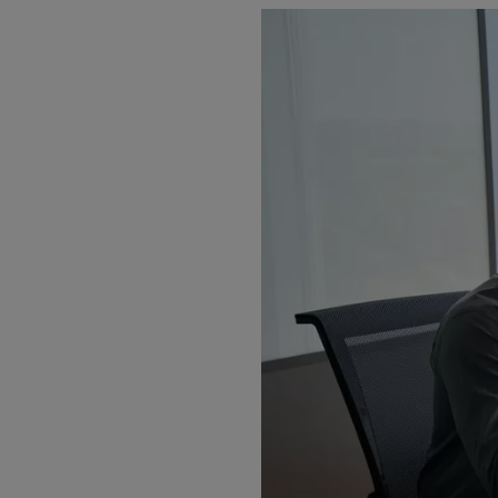
Apartamento -
Compulsória -
Coparticipação
de 30%
Amil One
S6500 Black R1
- 0 vidas -
Apartamento -
Coparticipação
de 30%
Amil One
S6500 Black
R1 - 0 vidas -
Apartamento
Amil One
S6500 Black
R1 - 0 vidas -
Apartamento
-
Compulsória