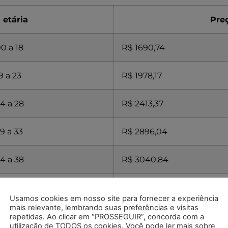
 etária
Pre
0 a 18
R$ 1690,74
9 a 23
R$ 1978,17
4 a 28
R$ 2413,37
9 a 33
R$ 2896,04
4 a 38
R$ 3040,84
9 a 43
R$ 3344,92
Usamos cookies em nosso site para fornecer a experiência
mais relevante, lembrando suas preferências e visitas
44 a 48
R$ 4181,15
repetidas. Ao clicar em “PROSSEGUIR”, concorda com a
utilização de TODOS os cookies. Você pode ler mais sobre