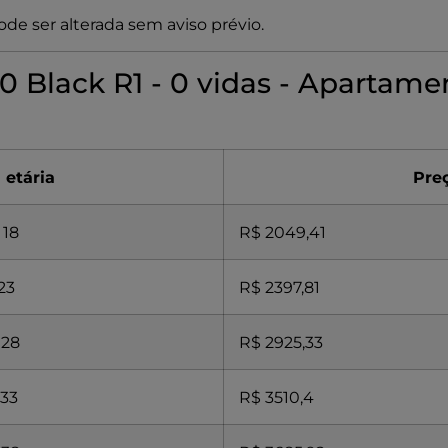
de ser alterada sem aviso prévio.
 Black R1 - 0 vidas - Apartame
 etária
Pre
 18
R$ 2049,41
 23
R$ 2397,81
 28
R$ 2925,33
 33
R$ 3510,4