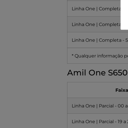
Saúde
Linha One | Completa - 4
Serviços
da
Compare
Linha One | Completa - 5
Benefícios
imediatos
Linha One | Completa - 5
ao
contratar
com a
* Qualquer informação po
Compare
Plano de
Amil One S6500
Saúde
Rede
Credenciada
Faixa
Preços Amil
One S6500
Black R1 de 0
Linha One | Parcial - 00 a
vidas em São
Paulo
Linha One | Parcial - 19 a
Cobertura