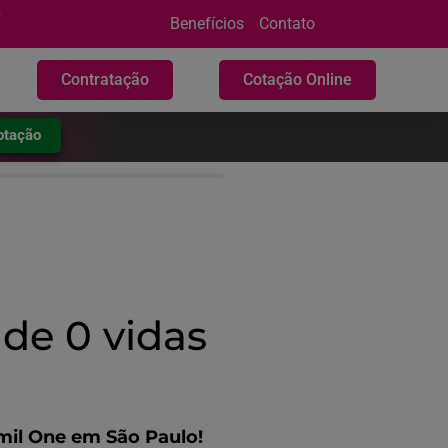
s
Benefícios
Contato
Contratação
Cotação Online
Cotação
de 0 vidas
mil One em São Paulo!