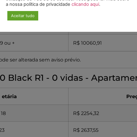
a nossa política de privacidade
clicando aqui
.
9 a 53
R$ 4599,27
Aceitar tudo
4 a 58
R$ 5749,09
9 ou +
R$ 10060,91
de ser alterada sem aviso prévio.
 Black R1 - 0 vidas - Apartame
 etária
Pre
 18
R$ 2254,32
 23
R$ 2637,55