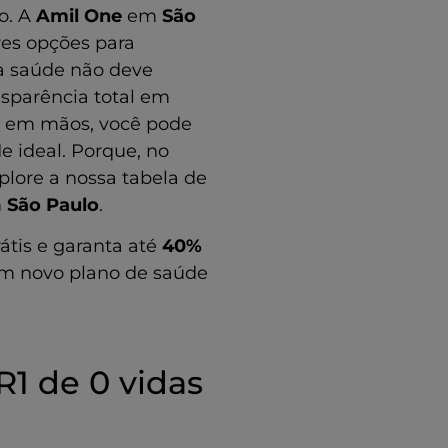
o. A
Amil One
em
São
res opções para
a saúde não deve
nsparência total em
o
em mãos, você pode
e ideal. Porque, no
plore a nossa tabela de
m
São Paulo
.
rátis e garanta até
40%
um novo plano de saúde
1 de 0 vidas