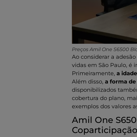
Amil One
S6500 Black R1
- 0 vidas -
Apartamento -
Compulsória -
Coparticipação
de 30%
Preços Amil One S6500 Bl
Amil One
Ao considerar a adesão
S6500 Black
vidas em São Paulo, é
R1 - 0 vidas -
Apartamento
Primeiramente,
a idade
Além disso,
a forma de
Amil One
S6500 Black
disponibilizados tamb
R1 - 0 vidas -
cobertura do plano, mai
Apartamento
exemplos dos valores as
-
Compulsória
Amil One S6500
Amil One
Coparticipaçã
S6500 Black R1
- 0 vidas -