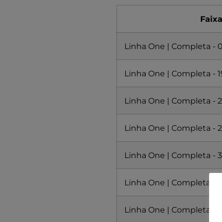
Apartamento -
Coparticipação
Faixa
de 30%
Amil One
Linha One | Completa - 0
S6500 Black R1
- 0 vidas -
Apartamento -
Linha One | Completa - 1
Compulsória -
Coparticipação
Linha One | Completa - 2
de 30%
Contratar -
Linha One | Completa - 2
Preços Amil
One S6500
Black R1 de 0
Linha One | Completa - 3
vidas em São
Paulo
Linha One | Completa - 3
Serviços e
Benefícios
da Compare
Linha One | Completa - 
Plano de