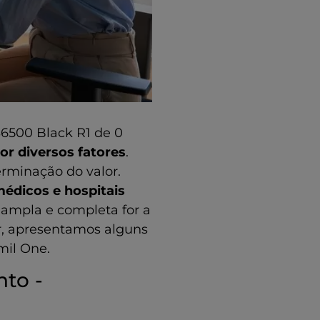
S6500 Black R1 de 0
or diversos fatores
.
minação do valor.
médicos e hospitais
ampla e completa for a
ir, apresentamos alguns
mil One.
nto -