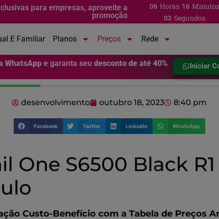
Horas
Minuto
06
16
clusivas para empresas, aproveite a
promoção
Segundos
02
ual E Familiar
Planos
Preços
Rede
ia WhatsApp
e garanta seu
desconto de até 40%
Iniciar 
desenvolvimento
outubro 18, 2023
8:40 pm
Facebook
Twitter
LinkedIn
WhatsApp
l One S6500 Black R1 
ulo
ação Custo-Benefício com a Tabela de Preços A