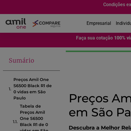
Condições ex
Empresarial
Individ
Faça sua cotação
100% v
Sumário
Preços Amil One
S6500 Black R1 de
0 vidas em São
Preços Ami
Paulo
Tabela de
em São Pa
Preços Amil
One S6500
Black R1 de 0
Descubra a Melhor Rel
vidas em São