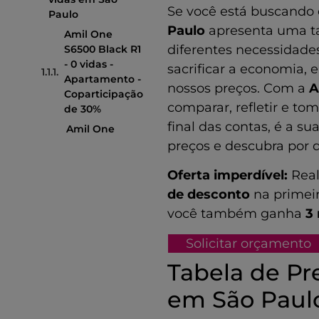
Se você está buscando e
Paulo
Paulo
apresenta uma ta
Amil One
diferentes necessidad
S6500 Black R1
- 0 vidas -
sacrificar a economia, 
Apartamento -
nossos preços. Com a
A
Coparticipação
comparar, refletir e to
de 30%
final das contas, é a s
Amil One
S6500 Black
preços e descubra por 
R1 - 0 vidas -
Oferta imperdível:
Rea
Apartamento
de desconto
na primei
Amil One
S6500 Black
você também ganha
3
R1 - 0 vidas -
Apartamento
Solicitar orçamento
-
Tabela de Pr
Compulsória
Amil One
em São Paul
S6500 Black R1
- 0 vidas -